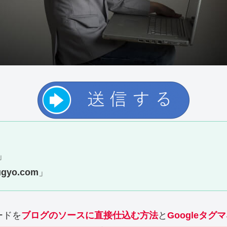
」
ugyo.com
」
ードを
ブログのソースに直接仕込む方法
と
Googleタ