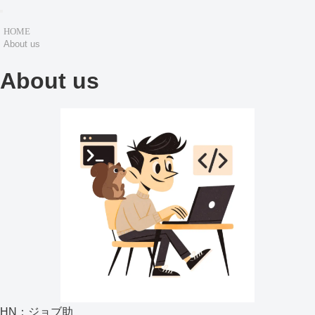
HOME
About us
About us
HN：ジョブ助