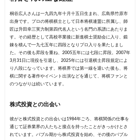
桐谷広人さんは一九四九年十月十五日生まれ、広島県竹原市
出身です。プロの将棋棋士として日本将棋連盟に所属し、師
匠は升田幸三実力制第四代名人という名門の系譜にあたりま
す。その経歴として高校卒業後に新進棋士奨励会に入り、鍛
錬を積んで一九七五年に四段となりプロ入りを果たしまし
た。その後も昇段を重ね、2005五年には七段に昇段。2007年
3月31日に現役を引退し、2025年には引退棋士昇段規定によ
り八段になっています。将棋界では第一線を退いた後も、将
棋に関する著作やイベント出演などを通じて、将棋ファンと
のつながりは続いています。
株式投資との出会い
彼がと株式投資との出会いは1984年ごろ、将棋関係の仕事を
通じて証券業界の人たちと接点を持ったことがきっかけとさ
れています。バブル期から株式投資を始め、その後のバブル