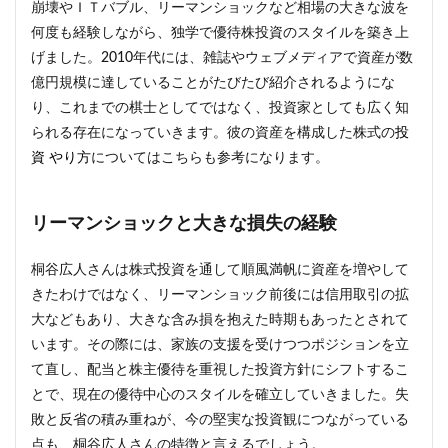
崩壊やＩＴバブル、リーマンショックなど相場の大きな波を
何度も経験しながら、独学で優待株投資のスタイルを築き上
げました。2010年代には、雑誌やウェブメディアで資産が数
億円規模に達していることがたびたび紹介されるようにな
り、これまでの棋士としてではなく、投資家としても広く知
られる存在になっていきます。彼の資産を構成した株式の
投
資 やり方
についてはこちらも参考になります。
リーマンショックと大きな損失の経験
桐谷広人さんは株式投資を通して順風満帆に資産を増やして
きたわけではなく、リーマンショック前後には信用取引の拡
大などもあり、大きな含み損を抱えた時期もあったとされて
います。その際には、家族の支援を受けつつポジションを立
て直し、配当と株主優待を重視した投資方針にシフトするこ
とで、現在の優待中心のスタイルを確立していきました。失
敗と反省の積み重ねが、今の堅実な投資観につながっている
点も、桐谷広人さんの特徴と言えるでしょう。