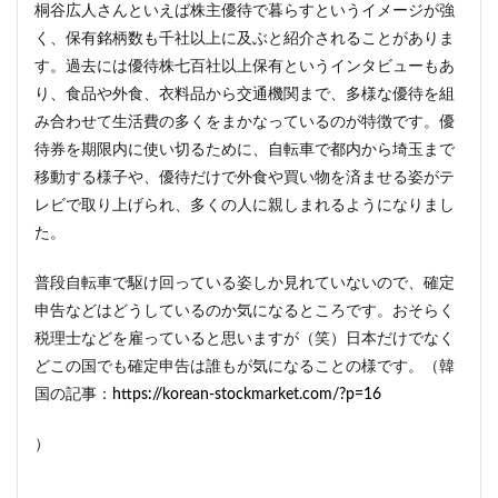
桐谷広人さんといえば株主優待で暮らすというイメージが強
く、保有銘柄数も千社以上に及ぶと紹介されることがありま
す。過去には優待株七百社以上保有というインタビューもあ
り、食品や外食、衣料品から交通機関まで、多様な優待を組
み合わせて生活費の多くをまかなっているのが特徴です。優
待券を期限内に使い切るために、自転車で都内から埼玉まで
移動する様子や、優待だけで外食や買い物を済ませる姿がテ
レビで取り上げられ、多くの人に親しまれるようになりまし
た。
普段自転車で駆け回っている姿しか見れていないので、確定
申告などはどうしているのか気になるところです。おそらく
税理士などを雇っていると思いますが（笑）日本だけでなく
どこの国でも確定申告は誰もが気になることの様です。（韓
国の記事：
https://korean-stockmarket.com/?p=16
）