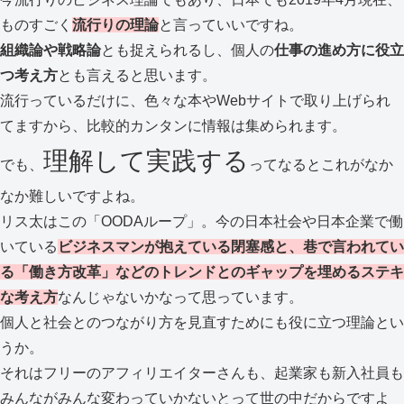
ものすごく
流行りの理論
と言っていいですね。
組織論や戦略論
とも捉えられるし、個人の
仕事の進め方に役立
つ考え方
とも言えると思います。
流行っているだけに、色々な本やWebサイトで取り上げられ
てますから、比較的カンタンに情報は集められます。
理解して実践する
でも、
ってなるとこれがなか
なか難しいですよね。
リス太はこの「OODAループ」。今の日本社会や日本企業で働
いている
ビジネスマンが抱えている閉塞感と、巷で言われてい
る「働き方改革」などのトレンドとのギャップを埋めるステキ
な考え方
なんじゃないかなって思っています。
個人と社会とのつながり方を見直すためにも役に立つ理論とい
うか。
それはフリーのアフィリエイターさんも、起業家も新入社員も
みんながみんな変わっていかないとって世の中だからですよ