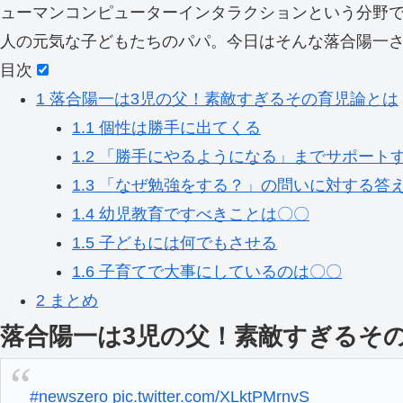
ューマンコンピューターインタラクションという分野で
人の元気な子どもたちのパパ。今日はそんな落合陽一
目次
1
落合陽一は3児の父！素敵すぎるその育児論とは
1.1
個性は勝手に出てくる
1.2
「勝手にやるようになる」までサポート
1.3
「なぜ勉強をする？」の問いに対する答
1.4
幼児教育ですべきことは〇〇
1.5
子どもには何でもさせる
1.6
子育てで大事にしているのは〇〇
2
まとめ
落合陽一は3児の父！素敵すぎるそ
#newszero
pic.twitter.com/XLktPMrnvS