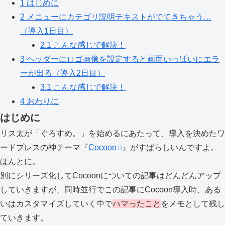
1
はじめに
2
メニューにカテゴリ説明テキストがでてきちゃう…
（導入1日目）
2.1
こんな感じで解決！
3
ヘッダーにロゴ画像を設定すると画面いっぱいにエラ
ーが出る（導入2日目）
3.1
こんな感じで解決！
4
おわりに
はじめに
リス太が「ぐろすめ。」を始めるにあたって、導入を決めたワ
ードプレスの神テーマ『
Cocoon
』がすばらしいんですよ。
ほんとに。
別にシリーズ化してCocoonについての記事はどんどんアップ
していきますが、同時並行でこの記事にCocoon導入時、ある
いはカスタマイズしていく中で
ハマったこと
をメモとして残し
ていきます。