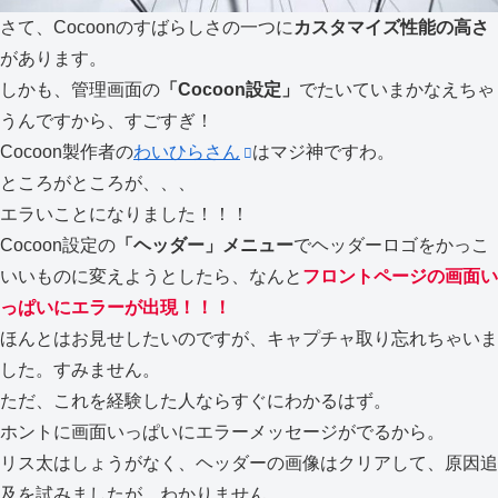
さて、Cocoonのすばらしさの一つに
カスタマイズ性能の高さ
があります。
しかも、管理画面の
「Cocoon設定」
でたいていまかなえちゃ
うんですから、すごすぎ！
Cocoon製作者の
わいひらさん
はマジ神ですわ。
ところがところが、、、
エラいことになりました！！！
Cocoon設定の
「ヘッダー」メニュー
でヘッダーロゴをかっこ
いいものに変えようとしたら、なんと
フロントページの画面い
っぱいにエラーが出現！！！
ほんとはお見せしたいのですが、キャプチャ取り忘れちゃいま
した。すみません。
ただ、これを経験した人ならすぐにわかるはず。
ホントに画面いっぱいにエラーメッセージがでるから。
リス太はしょうがなく、ヘッダーの画像はクリアして、原因追
及を試みましたが、わかりません。