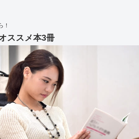
ら！
オススメ本3冊