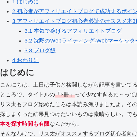
1
はじめに
2
初心者がアフィリエイトブログで成功するポイ
3
アフィリエイトブログ初心者必読のオススメ本3
3.1
本気で稼げるアフィリエイトブログ
3.2
沈黙のWebライティング-Webマーケッタ
3.3
ブログ飯
4
おわりに
はじめに
こんにちは。土日は子供と格闘しながら記事を書いて
ところで、タイトルの
「3冊」
って少なすぎるわ～って
リス太もブログ始めたころは本読み漁りましたよ。そ
探しまくった結果見つけたいいものは素晴らしい。で
本を探す時間も有限
なんだから。
そんなわけで、リス太がオススメするブログ初心者向け