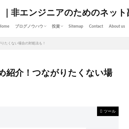
。｜非エンジニアのためのネット
Home
ブログノウハウ
投資
Sitemap
Contact
About us
サーバ・ソフト
ワードプレス
非エンジニアでもできるブログ構築
投資の基本
がりたくない場合の対処法も！
め紹介！つながりたくない場
ツール