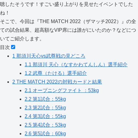
聴したそうです！すごい盛り上がりを見せたイベントでした
ね！
そこで、今回は『THE MATCH 2022（ザマッチ2022）』の全
ての試合結果、超高額なVIP席には誰がにいたのか？などにつ
いてご紹介します。
目次
1
那須川天心vs武尊戦の見どころ
1.1
那須川 天心（なすかわてんしん）選手紹介
1.2
武尊（たける）選手紹介
2
THE MATCH 2022の対戦カードと結果
2.1
オープニングファイト ：53kg
2.2
第1試合：55kg
2.3
第2試合：55kg
2.4
第3試合：55kg
2.5
第4試合：53kg
2.6
第5試合：60kg