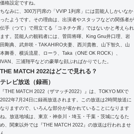
価格設定ですね。
ちなみに、300万円席の「VVIP 1列席」には芸能人しかいなか
ったようです。その理由は、出演者やスタッフなどの関係者が
伝手（つて）で用立てる「コネチケ席」ではないかと考えられ
ます。芸能人の観戦者には、菅田将暉、King Gnu井口理、岩
田剛典、武井咲・TAKAHIRO夫妻、西川貴教、山下智久、山
本舞香、横浜流星、ローラ、Taka（ONE OK ROCK）、
IVAN、三浦翔平などの豪華な顔ぶればかりでした。
THE MATCH 2022はどこで見れる？
テレビ放送（録画）
『THE MATCH 2022（ザマッチ2022）』は、TOKYO MXで
2022年7月24日に録画放送されます。この放送は2時間放送に
なりますので、いろんな部分が省かれていることになります
ね。放送地域は、東京・神奈川・埼玉・千葉・茨城になるた
め、関東以外では『THE MATCH 2022』の放送は行われませ
ん。