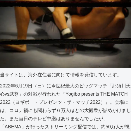
当サイトは、海外在住者に向けて情報を発信しています。
2022年6月19日（日）に今世紀最大のビッグマッチ「那須川天
心vs武尊」の対戦が行われた『Yogibo presents THE MATCH
2022（ヨギボー・プレゼンツ・ザ・マッチ2022）』。会場に
は、コロナ禍にも関わらず６万人ほどの大観衆が詰めかけまし
た。また当日のテレビ中継はありませんでしたが、
「ABEMA」が行ったストリーミング配信では、約50万人が視