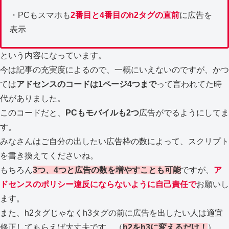
・PCもスマホも
2番目と4番目のh2タグの直前
に広告を
表示
という内容になっています。
今は記事の充実度によるので、一概にいえないのですが、かつ
ては
アドセンスのコードは1ページ4つまで
って言われてた時
代がありました。
このコードだと、
PCもモバイルも2つ
広告がでるようにしてま
す。
みなさんはご自分の出したい広告枠の数によって、スクリプト
を書き換えてくださいね。
もちろん
3つ、4つと広告の数を増やすことも可能
ですが、
ア
ドセンスのポリシー違反にならないように自己責任で
お願いし
ます。
また、h2タグじゃなくh3タグの前に広告を出したい人は適宜
修正してもらえば大丈夫です。（
h2をh3に変えるだけ！
）