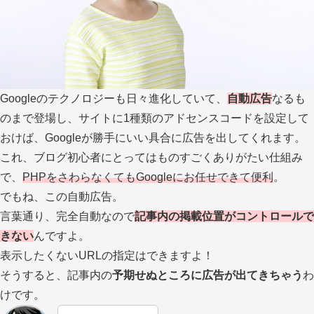
Googleのテクノロジーも日々進化していて、
自動広告
なるも
のまで登場し、サイトに1種類のアドセンスコードを設定して
おけば、Googleが勝手にいい具合に広告を出してくれます。
これ、ブログ初心者にとってはものすごくありがたい仕組み
で、
PHPをさわらなくてもGoogleにお任せできて便利
。
でもね、この自動広告。
言葉通り、完全自動なので
記事内の掲載位置がコントロールで
きない
んですよ。
表示したくないURLの指定はできますよ！
そうすると、記事内の
予期せぬところに広告が出てきちゃう
わ
けです。