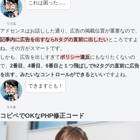
これは困った…。
リス太
アドセンスはお話しした通り、広告の掲載位置が重要なので、
記事内に広告を出すならhタグの直前に出したい
ところですよ
ね。その方がスマートです。
しかも、広告を出しすぎて
ポリシー違反
にもなりたくないの
で、
2番目、4番目、6番目と１つ飛ばしでh2タグの直前に広告
を出す、みたいなコントロールができるといい
ですよね。
できますとも！
リス太
コピペでOKなPHP修正コード