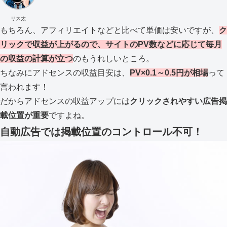
リス太
もちろん、アフィリエイトなどと比べて単価は安いですが、
ク
リックで収益が上がるので、サイトのPV数などに応じて毎月
の収益の計算が立つ
のもうれしいところ。
ちなみにアドセンスの収益目安は、
PV×0.1～0.5円が相場
って
言われます！
だからアドセンスの収益アップには
クリックされやすい広告掲
載位置が重要
ですよね。
自動広告では掲載位置のコントロール不可！